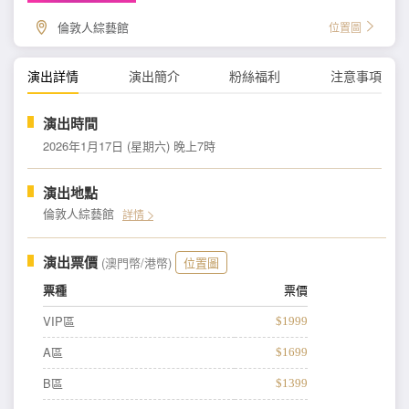
倫敦人綜藝館
位置圖
演出詳情
演出簡介
粉絲福利
注意事項
演出時間
2026年1月17日 (星期六) 晚上7時
演出地點
倫敦人綜藝館
詳情
演出票價
(澳門幣/港幣)
位置圖
票種
票價
VIP區
$1999
A區
$1699
B區
$1399