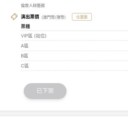
倫敦人綜藝館
演出票價
(澳門幣/港幣)
位置圖
票種
VIP區 (站位)
A區
B區
C區
已下架