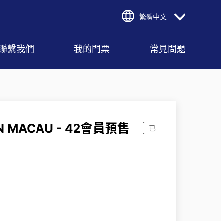
繁體中文
聯繫我們
我的門票
常見問題
' IN MACAU - 42會員預售
已