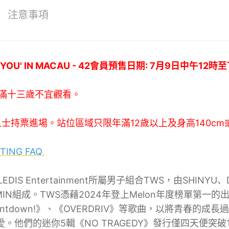
注意事項
FOR:YOU' IN MACAU - 42會員預售日期: 7月9日中午12
未滿十三歲不宜觀看。
士持票進場。站位區域只限年滿12歲以上及身高140cm
ETING FAQ
.
LEDIS Entertainment所屬男子組合TWS，由SHINYU
MIN組成。TWS憑藉2024年登上Melon年度榜單第一的出道曲《
》、《Countdown!》、《OVERDRIV》等歌曲，以將青
眾喜愛。他們的迷你5輯《NO TRAGEDY》發行僅四天便