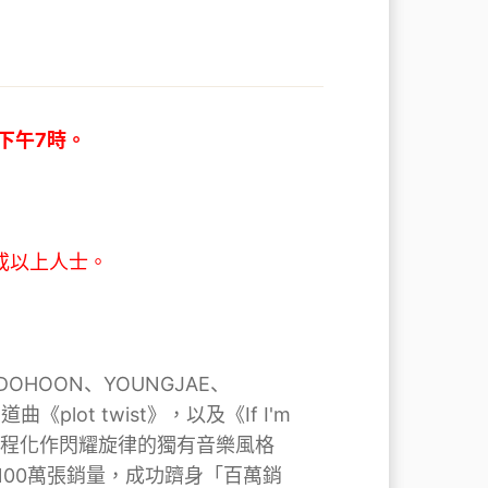
時至下午7時。
或以上人士。
、DOHOON、YOUNGJAE、
plot twist》，以及《If I'm
春的成長過程化作閃耀旋律的獨有音樂風格
突破100萬張銷量，成功躋身「百萬銷