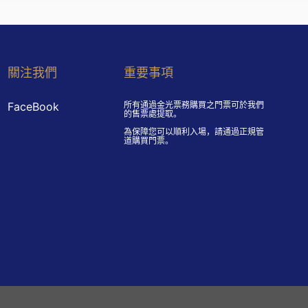
關注我們
重要事項
FaceBook
所有通過金光票務購買之門票可於我們
的售票處提取。
為保障您可以順利入場，請通過正規管
道購買門票。