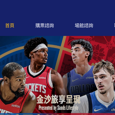
首頁
購票諮詢
場館諮詢