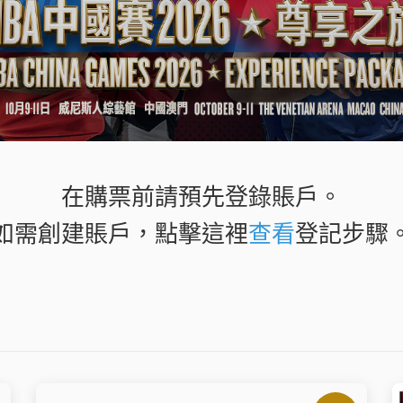
在購票前請預先登錄賬戶。
如需創建賬戶，點擊這裡
查看
登記步驟